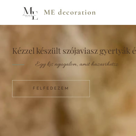
ME decoration
Kézzel készült szójaviasz gyertyák 
Egy kis nyugalom, amit hazavihetsz
FELFEDEZEM