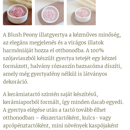
A Blush Peony illatgyertya a kézműves minőség,
az elegáns megjelenés és a virágos illatok
harmóniáját hozza el otthonodba. A 100%
szójaviaszból készült gyertya tetejét egy kézzel
formázott, halvány rózsaszín bazsarózsa díszíti,
amely még gyertyafény nélkül is látványos
dekoráció.
A kerámiatartó szintén saját készítésű,
kerámiaporból formált, így minden darab egyedi.
A gyertya elégése után a tartó tovább élhet
otthonodban – ékszertartóként, kulcs- vagy
aprópénztartóként, mini növények kaspójaként