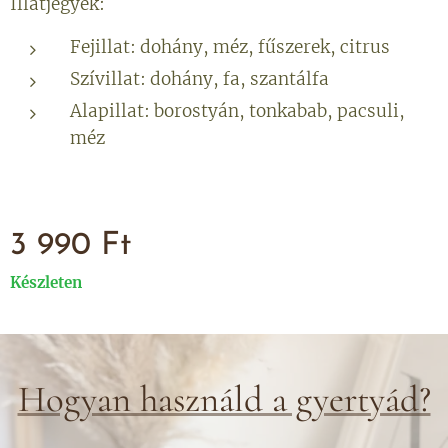
Illatjegyek:
Fejillat: dohány, méz, fűszerek, citrus
Szívillat: dohány, fa, szantálfa
Alapillat: borostyán, tonkabab, pacsuli,
méz
3 990
Ft
Készleten
Hogyan használd a gyertyád?