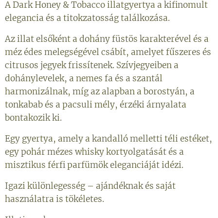
A Dark Honey & Tobacco illatgyertya a kifinomult
elegancia és a titokzatosság találkozása.
Az illat elsőként a dohány füstös karakterével és a
méz édes melegségével csábít, amelyet fűszeres és
citrusos jegyek frissítenek. Szívjegyeiben a
dohánylevelek, a nemes fa és a szantál
harmonizálnak, míg az alapban a borostyán, a
tonkabab és a pacsuli mély, érzéki árnyalata
bontakozik ki.
Egy gyertya, amely a kandalló melletti téli estéket,
egy pohár mézes whisky kortyolgatását és a
misztikus férfi parfümök eleganciáját idézi.
Igazi különlegesség – ajándéknak és saját
használatra is tökéletes.