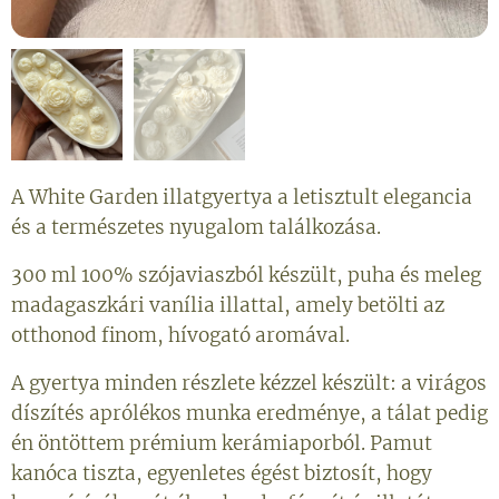
A White Garden illatgyertya a letisztult elegancia
és a természetes nyugalom találkozása.
300 ml 100% szójaviaszból készült, puha és meleg
madagaszkári vanília illattal, amely betölti az
otthonod finom, hívogató aromával.
A gyertya minden részlete kézzel készült: a virágos
díszítés aprólékos munka eredménye, a tálat pedig
én öntöttem prémium kerámiaporból. Pamut
kanóca tiszta, egyenletes égést biztosít, hogy