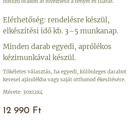
hosszú órákon át élvezhesd a fényét és illatát.
Elérhetőség: rendelésre készül,
elkészítési idő kb. 3–5 munkanap.
Minden darab egyedi, aprólékos
kézimunkával készül.
Tökéletes választás, ha egyedi, különleges darabot
keresel ajándékba vagy saját otthonod ékesítésére.
Mérete: 30x12x4
12 990
Ft